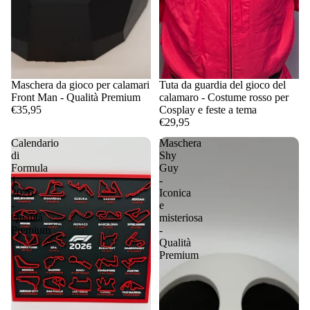
Maschera da gioco per calamari
Tuta da guardia del gioco del
Front Man - Qualità Premium
calamaro - Costume rosso per
€35,95
Cosplay e feste a tema
€29,95
Calendario
Maschera
di
Shy
Formula
Guy
1
-
2026
Iconica
-
e
Qualità
misteriosa
Premium
-
Qualità
Premium