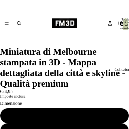
Total
articol
Home
nel
carrell
0
Miniatura di Melbourne
stampata in 3D - Mappa
Collezio
dettagliata della città e skyline -
Qualità premium
€24,95
Imposte incluse.
Dimensione
Piccolo 19x14cm
Prodott