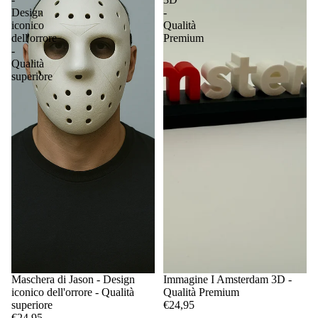
Design
-
iconico
Qualità
dell'orrore
Premium
-
Qualità
superiore
Maschera di Jason - Design
Immagine I Amsterdam 3D -
iconico dell'orrore - Qualità
Qualità Premium
superiore
€24,95
€24,95