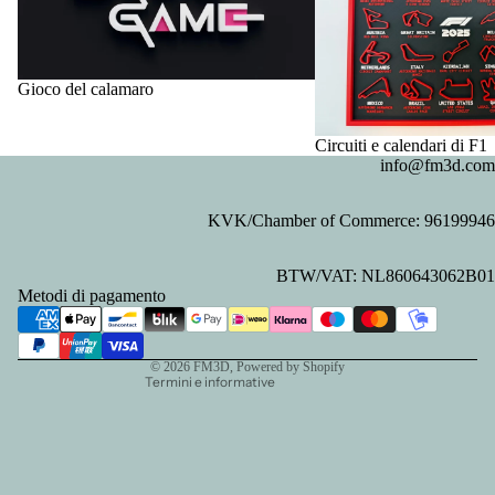
Gioco del calamaro
Circuiti e calendari di F1
info@fm3d.com
KVK/Chamber of Commerce: 96199946
Informativa sulla privacy
BTW/VAT: NL860643062B01
Informativa sui rimborsi
Metodi di pagamento
Recapiti
Termini e condizioni del servizio
© 2026
FM3D
, Powered by Shopify
Termini e informative