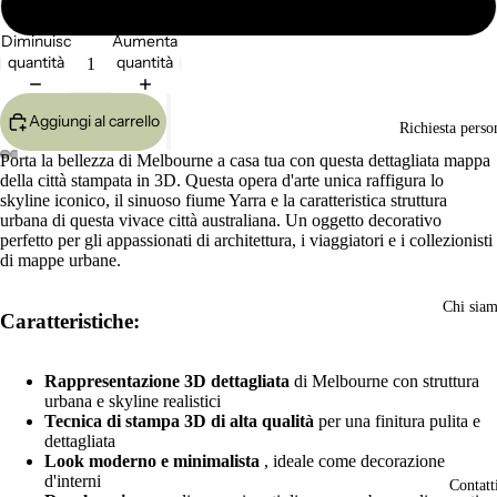
Grande 24x17cm
Diminuisci
Aumenta
quantità
quantità
Aggiungi al carrello
Richiesta perso
Porta la bellezza di Melbourne a casa tua con questa dettagliata mappa
della città stampata in 3D. Questa opera d'arte unica raffigura lo
Apri
Apri
Apri
Apri
skyline iconico, il sinuoso fiume Yarra e la caratteristica struttura
immagine
immagine
immagine
immagine
urbana di questa vivace città australiana. Un oggetto decorativo
a
a
a
a
perfetto per gli appassionati di architettura, i viaggiatori e i collezionisti
schermo
schermo
schermo
schermo
di mappe urbane.
intero
intero
intero
intero
Chi sia
Caratteristiche:
Rappresentazione 3D dettagliata
di Melbourne con struttura
urbana e skyline realistici
Tecnica di stampa 3D di alta qualità
per una finitura pulita e
dettagliata
Look moderno e minimalista
, ideale come decorazione
d'interni
Contatt