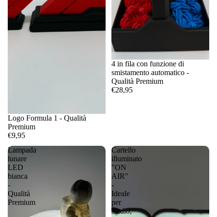
4 in fila con funzione di
smistamento automatico -
Qualità Premium
€28,95
Logo Formula 1 - Qualità
Premium
€9,95
Lampada
Cartello
lunare
illuminato
LED
"ON
bianca
AIR"
-
-
Qualità
Ideale
Premium
per
studio,