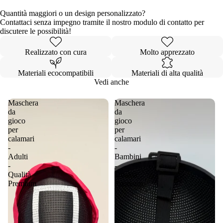
Quantità maggiori o un design personalizzato?
Contattaci senza impegno tramite il nostro modulo di contatto per
discutere le possibilità!
Realizzato con cura
Molto apprezzato
Materiali ecocompatibili
Materiali di alta qualità
Vedi anche
Maschera
Maschera
da
da
gioco
gioco
per
per
calamari
calamari
-
-
Adulti
Bambini
-
-
Qualità
Qualità
Premium
Premium