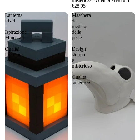
misteriosa - Qualità Premium
€28,95
Lanterna
Maschera
Pixel
da
-
medico
Ispirazione
della
Minecraft
peste
-
-
Qualità
Design
Premium
storico
e
misterioso
-
Qualità
superiore