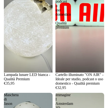
podcast
o
uso
domestico
-
Qualità
premium
Lampada lunare LED bianca -
Cartello illuminato "ON AIR" -
Qualità Premium
Ideale per studio, podcast o uso
€35,95
domestico - Qualità premium
€32,95
Maschera
Immagine
di
I
Jason
Amsterdam
-
3D