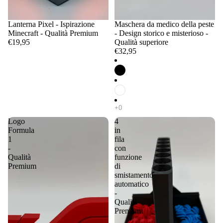
Lanterna Pixel - Ispirazione
Maschera da medico della peste
Minecraft - Qualità Premium
- Design storico e misterioso -
€19,95
Qualità superiore
€32,95
Logo
4
Formula
in
1
fila
-
con
Qualità
funzione
Premium
di
smistamento
automatico
-
Qualità
Premium