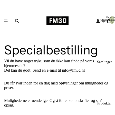
Varer i al
indkøbsku
Hjem
0
Specialbestilling
Vil du have noget trykt, som du ikke kan finde på vores
Samlinger
hjemmeside?
Det kan du godt! Send en e-mail til info@fm3d.nl
Du får svar inden for en dag med oplysninger om muligheder og
priser.
Mulighederne er uendelige. Også for enkeltudskrifter og små
Produkter
oplag.