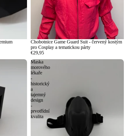
remium
Chobotnice Game Guard Suit - červený kostým
pro Cosplay a tematickou párty
€29,95
Maska
morového
lékaře
-
historický
a
tajemný
design
-
prvotřídní
kvalita