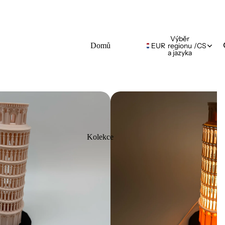
Výběr
Domů
EUR
regionu
/
CS
a jazyka
Kolekce