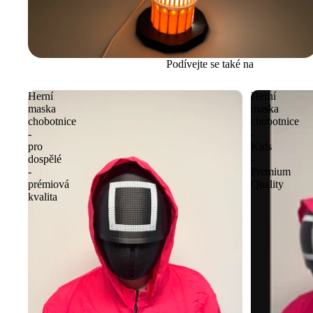
Podívejte se také na
Herní
Herní
maska
maska
chobotnice
chobotnice
-
-
pro
Kids
dospělé
-
-
Premium
prémiová
Quality
kvalita