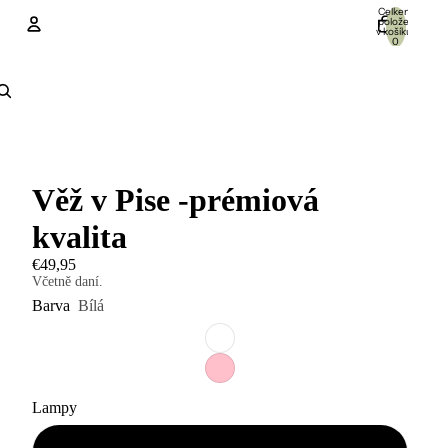
Celkem
položek
v košíku:
0
Účet
Další možnosti přihlášení
Objednávky
Profil
Věž v Pise -prémiová
kvalita
€49,95
Včetně daní.
Barva
Bílá
Lampy