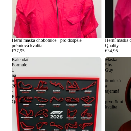
Herní maska chobotnice - pro dospělé -
Herní maska c
prémiová kvalita
Quality
€37,95
€34,95
Kalendář
Maska
Formule
Shy
1
Guy
na
-
rok
ikonická
2026
a
-
tajemná
Premium
-
Quality
prvotřídní
kvalita