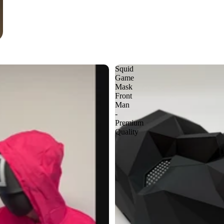
Squid
Game
Mask
Front
Man
-
Premium
Quality