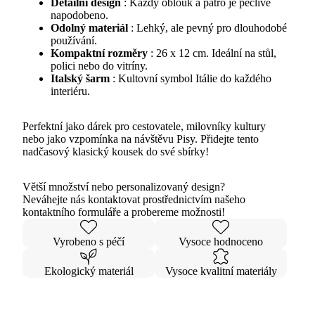
Detailní design
: Každý oblouk a patro je pečlivě
napodobeno.
Odolný materiál
: Lehký, ale pevný pro dlouhodobé
používání.
Kompaktní rozměry
: 26 x 12 cm. Ideální na stůl,
polici nebo do vitríny.
Italský šarm
: Kultovní symbol Itálie do každého
interiéru.
Perfektní jako dárek pro cestovatele, milovníky kultury
nebo jako vzpomínka na návštěvu Pisy. Přidejte tento
nadčasový klasický kousek do své sbírky!
Větší množství nebo personalizovaný design?
Neváhejte nás kontaktovat prostřednictvím našeho
kontaktního formuláře a probereme možnosti!
Vyrobeno s péčí
Vysoce hodnoceno
Ekologický materiál
Vysoce kvalitní materiály