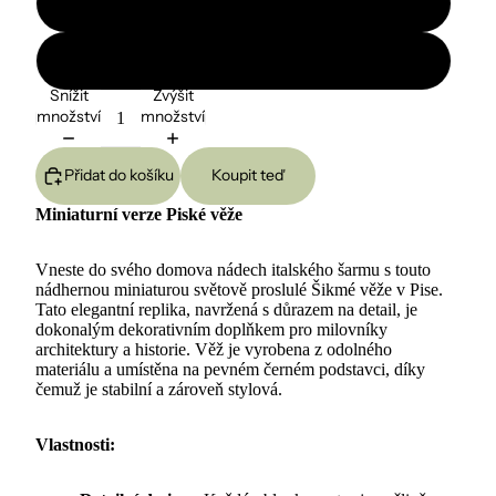
S lampou
Bez lampy
Snížit
Zvýšit
množství
množství
Přidat do košíku
Koupit teď
Miniaturní verze Piské věže
Vneste do svého domova nádech italského šarmu s touto
nádhernou miniaturou světově proslulé Šikmé věže v Pise.
Tato elegantní replika, navržená s důrazem na detail, je
dokonalým dekorativním doplňkem pro milovníky
architektury a historie. Věž je vyrobena z odolného
materiálu a umístěna na pevném černém podstavci, díky
čemuž je stabilní a zároveň stylová.
Vlastnosti: