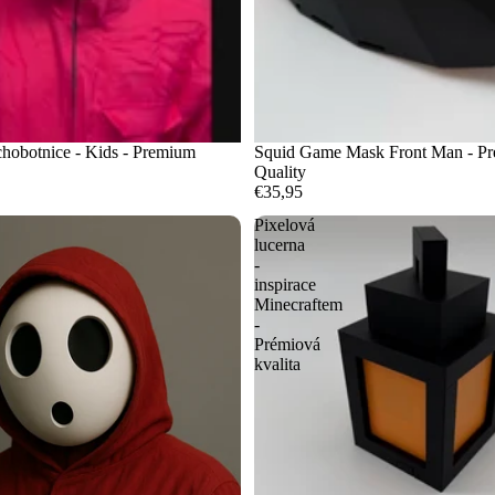
hobotnice - Kids - Premium
Squid Game Mask Front Man - P
Quality
€35,95
Pixelová
lucerna
-
inspirace
Minecraftem
-
Prémiová
kvalita