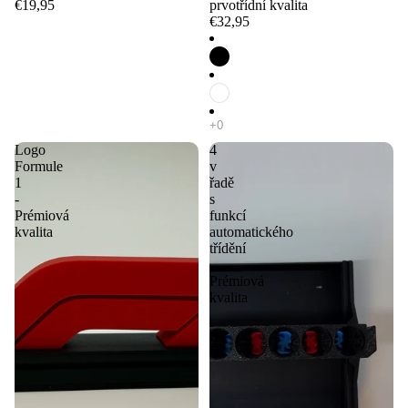
€19,95
prvotřídní kvalita
€32,95
Logo
4
Formule
v
1
řadě
-
s
Prémiová
funkcí
kvalita
automatického
třídění
-
Prémiová
kvalita