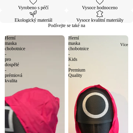
Vyrobeno s péčí
Vysoce hodnoceno
Ekologický materiál
Vysoce kvalitní materiály
Podívejte se také na
Herní
Herní
maska
maska
Více
chobotnice
chobotnice
-
-
pro
Kids
dospělé
-
-
Premium
prémiová
Quality
kvalita