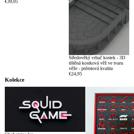
€39,95
Středověký vrhač kostek - 3D
tištěná kostková věž ve tvaru
věže - prémiová kvalita
€24,95
Kolekce
Chobotnice hra
Okruhy a kalendáře F1