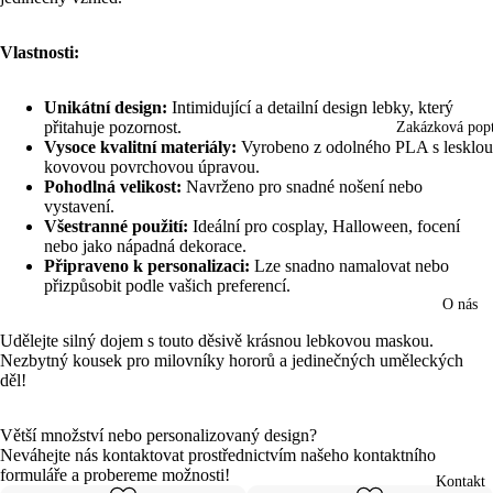
Vlastnosti:
Unikátní design:
Intimidující a detailní design lebky, který
přitahuje pozornost.
Zakázková pop
Vysoce kvalitní materiály:
Vyrobeno z odolného PLA s lesklou
kovovou povrchovou úpravou.
Pohodlná velikost:
Navrženo pro snadné nošení nebo
vystavení.
Všestranné použití:
Ideální pro cosplay, Halloween, focení
nebo jako nápadná dekorace.
Připraveno k personalizaci:
Lze snadno namalovat nebo
přizpůsobit podle vašich preferencí.
O nás
Udělejte silný dojem s touto děsivě krásnou lebkovou maskou.
Nezbytný kousek pro milovníky hororů a jedinečných uměleckých
Otevřít
děl!
obrázek
na
celou
Větší množství nebo personalizovaný design?
obrazovku
Neváhejte nás kontaktovat prostřednictvím našeho kontaktního
formuláře a probereme možnosti!
Kontakt