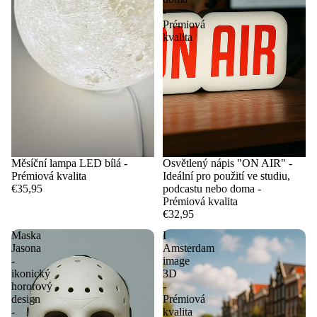
-
Prémiová
kvalita
Měsíční lampa LED bílá -
Osvětlený nápis "ON AIR" -
Prémiová kvalita
Ideální pro použití ve studiu,
€35,95
podcastu nebo doma -
Prémiová kvalita
€32,95
Maska
I
Jasona
Amsterdam
-
image
ikonický
3D
hororový
-
design
Prémiová
-
kvalita