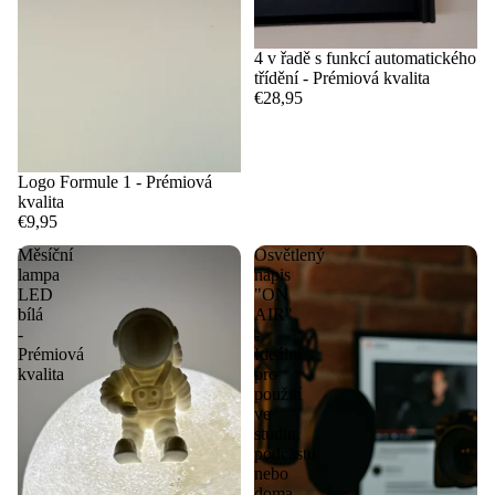
4 v řadě s funkcí automatického
třídění - Prémiová kvalita
€28,95
Logo Formule 1 - Prémiová
kvalita
€9,95
Měsíční
Osvětlený
lampa
nápis
LED
"ON
bílá
AIR"
-
-
Prémiová
Ideální
kvalita
pro
použití
ve
studiu,
podcastu
nebo
doma