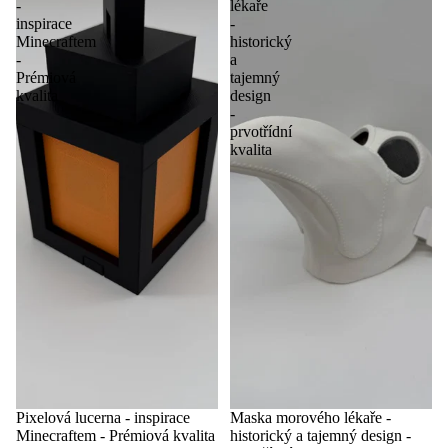
-
lékaře
inspirace
-
Minecraftem
historický
-
a
Prémiová
tajemný
kvalita
design
-
prvotřídní
kvalita
Pixelová lucerna - inspirace
Maska morového lékaře -
Minecraftem - Prémiová kvalita
historický a tajemný design -