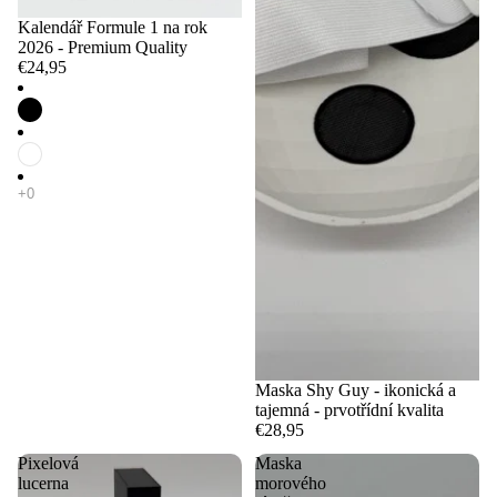
Kalendář Formule 1 na rok
2026 - Premium Quality
€24,95
Maska Shy Guy - ikonická a
tajemná - prvotřídní kvalita
€28,95
Pixelová
Maska
lucerna
morového