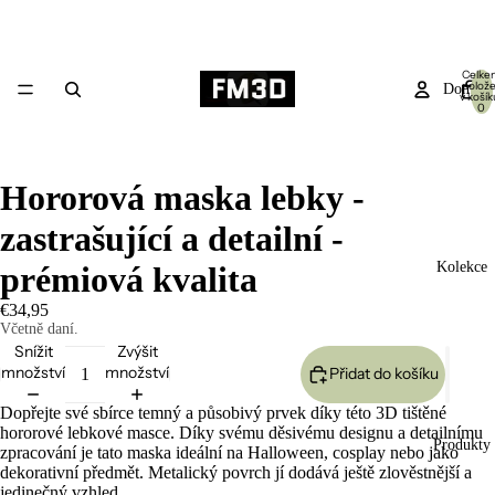
Celke
polož
Domů
v košík
0
Hororová maska lebky -
zastrašující a detailní -
Kolekce
prémiová kvalita
€34,95
Včetně daní.
Snížit
Zvýšit
množství
množství
Přidat do košíku
Dopřejte své sbírce temný a působivý prvek díky této 3D tištěné
hororové lebkové masce. Díky svému děsivému designu a detailnímu
Produkty
zpracování je tato maska ideální na Halloween, cosplay nebo jako
dekorativní předmět. Metalický povrch jí dodává ještě zlověstnější a
jedinečný vzhled.