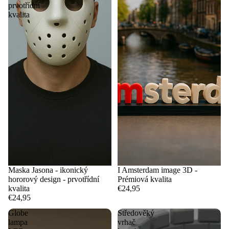
prvotřídní
kvalita
Maska Jasona - ikonický
I Amsterdam image 3D -
hororový design - prvotřídní
Prémiová kvalita
kvalita
€24,95
€24,95
Globe
Středověký
lampa
vrhač