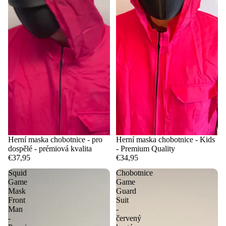
Herní maska chobotnice - pro
Herní maska chobotnice - Kids
dospělé - prémiová kvalita
- Premium Quality
€37,95
€34,95
Squid
Chobotnice
Game
Game
Mask
Guard
Front
Suit
Man
-
-
červený