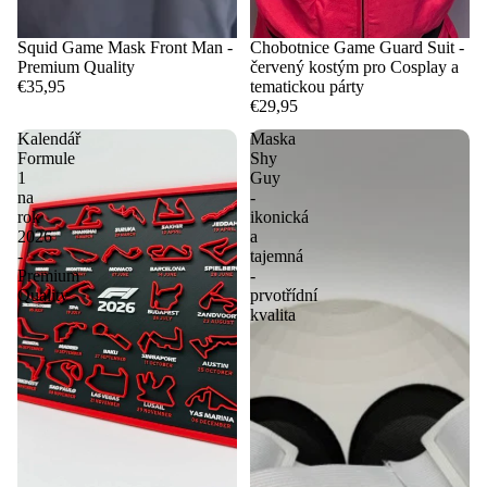
Squid Game Mask Front Man -
Chobotnice Game Guard Suit -
Premium Quality
červený kostým pro Cosplay a
€35,95
tematickou párty
€29,95
Kalendář
Maska
Formule
Shy
1
Guy
na
-
rok
ikonická
2026
a
-
tajemná
Premium
-
Quality
prvotřídní
kvalita