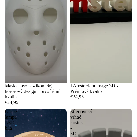
Maska Jasona - ikonický
I Amsterdam image 3D -
hororový design - prvotřídní
Prémiová kvalita
kvalita
€24,95
€24,95
Globe
Středověký
lampa
vrhač
LED
kostek
bílá
-
-
3D