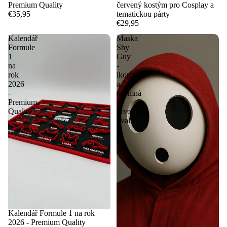
Premium Quality
červený kostým pro Cosplay a
€35,95
tematickou párty
€29,95
Kalendář
Maska
Formule
Shy
1
Guy
na
-
rok
ikonická
2026
a
-
tajemná
Premium
-
Quality
prvotřídní
kvalita
Kalendář Formule 1 na rok
2026 - Premium Quality