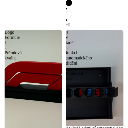
Logo
4
Formule
v
1
řadě
-
s
Prémiová
funkcí
kvalita
automatického
třídění
-
Prémiová
kvalita