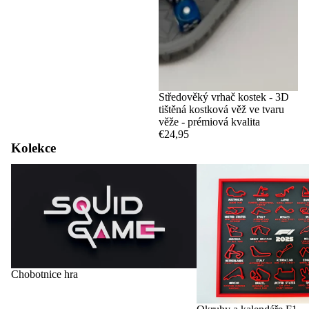
Středověký vrhač kostek - 3D
tištěná kostková věž ve tvaru
věže - prémiová kvalita
€24,95
Kolekce
Chobotnice hra
Okruhy a kalendáře F1
Chobotnice hra