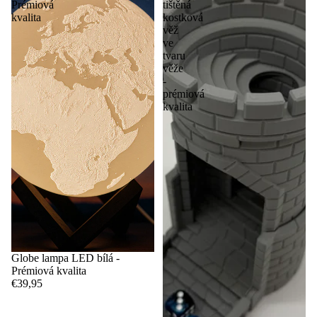
Prémiová
tištěná
kvalita
kostková
věž
ve
tvaru
věže
-
prémiová
kvalita
Globe lampa LED bílá -
Prémiová kvalita
€39,95