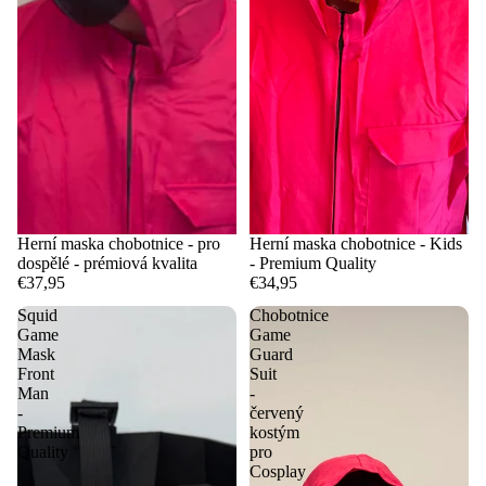
Herní maska chobotnice - pro
Herní maska chobotnice - Kids
dospělé - prémiová kvalita
- Premium Quality
€37,95
€34,95
Squid
Chobotnice
Game
Game
Mask
Guard
Front
Suit
Man
-
-
červený
Premium
kostým
Quality
pro
Cosplay