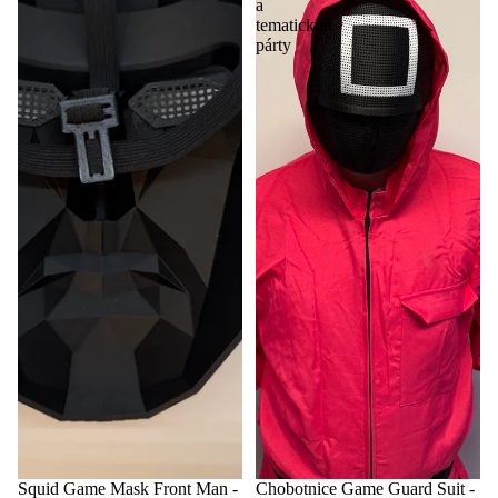
a
tematickou
párty
Squid Game Mask Front Man -
Chobotnice Game Guard Suit -