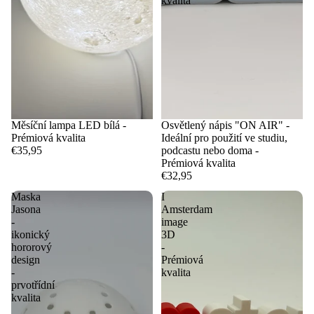
kvalita
Měsíční lampa LED bílá -
Osvětlený nápis "ON AIR" -
Prémiová kvalita
Ideální pro použití ve studiu,
€35,95
podcastu nebo doma -
Prémiová kvalita
€32,95
Maska
I
Jasona
Amsterdam
-
image
ikonický
3D
hororový
-
design
Prémiová
-
kvalita
prvotřídní
kvalita