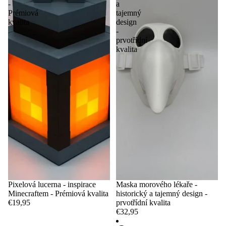
-
a
Prémiová
tajemný
kvalita
design
-
prvotřídní
kvalita
Pixelová lucerna - inspirace
Maska morového lékaře -
Minecraftem - Prémiová kvalita
historický a tajemný design -
€19,95
prvotřídní kvalita
€32,95