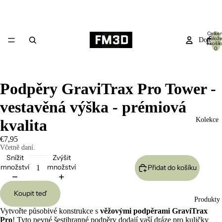
Celke
polož
Domů
v košík
0
Podpěry GraviTrax Pro Tower -
vestavěná výška - prémiová
Kolekce
kvalita
€7,95
Včetně daní.
Snížit
Zvýšit
množství
množství
Přidat do košíku
Koupit teď
Produkty
Vytvořte působivé konstrukce s
věžovými podpěrami
GraviTrax
Pro
! Tyto pevné šestihranné podpěry dodají vaší dráze pro kuličky