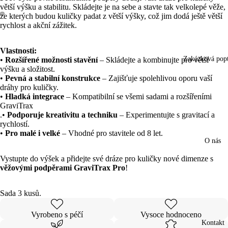
větší výšku a stabilitu. Skládejte je na sebe a stavte tak velkolepé věže,
ze kterých budou kuličky padat z větší výšky, což jim dodá ještě větší
rychlost a akční zážitek.
Otevřít
Otevřít
obrázek
obrázek
na
na
Vlastnosti:
celou
celou
Zakázková pop
•
Rozšířené možnosti stavění
– Skládejte a kombinujte pro větší
obrazovku
obrazovku
výšku a složitost.
•
Pevná a stabilní konstrukce
– Zajišťuje spolehlivou oporu vaší
dráhy pro kuličky.
•
Hladká integrace
– Kompatibilní se všemi sadami a rozšířeními
GraviTrax
.•
Podporuje kreativitu a techniku
– Experimentujte s gravitací a
rychlostí.
•
Pro malé i velké
– Vhodné pro stavitele od 8 let.
O nás
Vystupte do výšek a přidejte své dráze pro kuličky nové dimenze s
věžovými podpěrami
GraviTrax Pro
!
Sada 3 kusů.
Vyrobeno s péčí
Vysoce hodnoceno
Kontakt