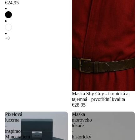
€24,95
Maska Shy Guy - ikonická a
tajemná - prvotřídní kvalita
€28,95
Pixelová
Maska
lucerna
morového
-
lékaře
inspirace
-
Minecraftem
historický