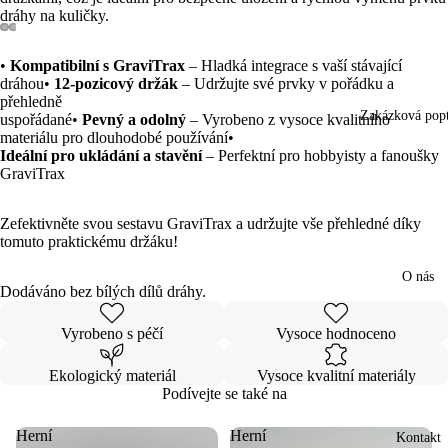
dráhy na kuličky.
Otevřít
Otevřít
Otevřít
Otevřít
•
Kompatibilní s GraviTrax
– Hladká integrace s vaší stávající
obrázek
obrázek
obrázek
obrázek
dráhou•
12-pozicový držák
– Udržujte své prvky v pořádku a
na
na
na
na
přehledně
celou
celou
celou
celou
Zakázková pop
uspořádané•
Pevný a odolný
– Vyrobeno z vysoce kvalitního
obrazovku
obrazovku
obrazovku
obrazovku
materiálu pro dlouhodobé používání•
Ideální pro ukládání a stavění
– Perfektní pro hobbyisty a fanoušky
GraviTrax
Zefektivněte svou sestavu GraviTrax a udržujte vše přehledné díky
tomuto praktickému držáku!
O nás
Dodáváno bez bílých dílů dráhy.
Vyrobeno s péčí
Vysoce hodnoceno
Ekologický materiál
Vysoce kvalitní materiály
Podívejte se také na
Herní
Herní
Kontakt