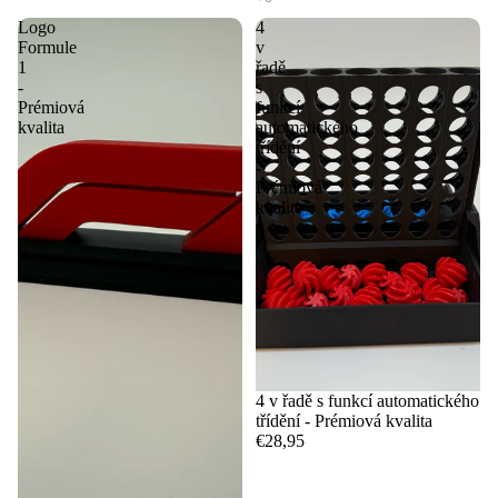
Logo
4
Formule
v
1
řadě
-
s
Prémiová
funkcí
kvalita
automatického
třídění
-
Prémiová
kvalita
4 v řadě s funkcí automatického
třídění - Prémiová kvalita
€28,95