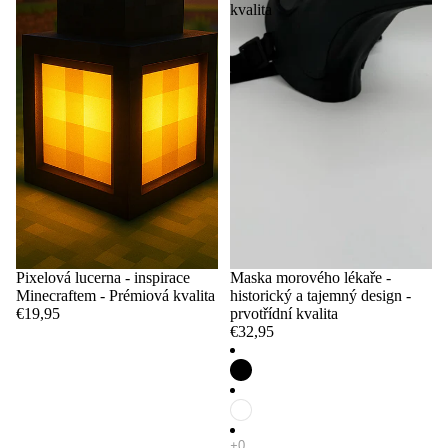
kvalita
Pixelová lucerna - inspirace
Maska morového lékaře -
Minecraftem - Prémiová kvalita
historický a tajemný design -
€19,95
prvotřídní kvalita
€32,95