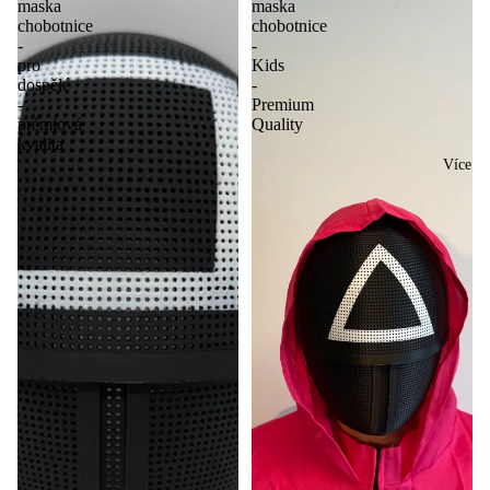
maska
maska
chobotnice
chobotnice
-
-
pro
Kids
dospělé
-
-
Premium
prémiová
Quality
kvalita
Více