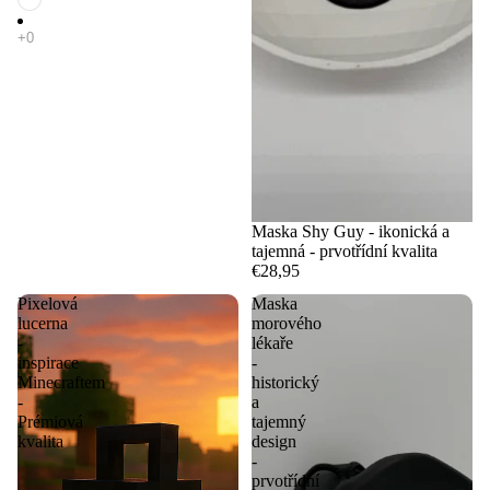
Maska Shy Guy - ikonická a
tajemná - prvotřídní kvalita
€28,95
Pixelová
Maska
lucerna
morového
-
lékaře
inspirace
-
Minecraftem
historický
-
a
Prémiová
tajemný
kvalita
design
-
prvotřídní