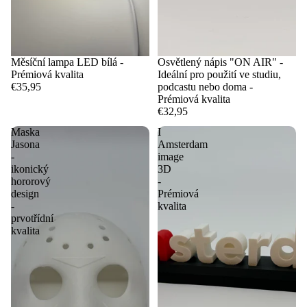
Měsíční lampa LED bílá -
Osvětlený nápis "ON AIR" -
Prémiová kvalita
Ideální pro použití ve studiu,
€35,95
podcastu nebo doma -
Prémiová kvalita
€32,95
Maska
I
Jasona
Amsterdam
-
image
ikonický
3D
hororový
-
design
Prémiová
-
kvalita
prvotřídní
kvalita