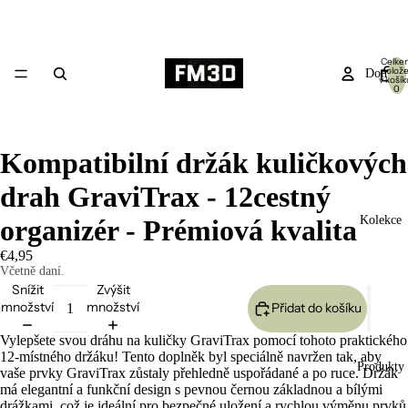
Celke
polož
Domů
v košík
0
Kompatibilní držák kuličkových
drah GraviTrax - 12cestný
Kolekce
organizér - Prémiová kvalita
€4,95
Včetně daní.
Snížit
Zvýšit
množství
množství
Přidat do košíku
Vylepšete svou dráhu na kuličky GraviTrax pomocí tohoto praktického
12-místného držáku! Tento doplněk byl speciálně navržen tak, aby
Produkty
vaše prvky GraviTrax zůstaly přehledně uspořádané a po ruce. Držák
má elegantní a funkční design s pevnou černou základnou a bílými
drážkami, což je ideální pro bezpečné uložení a rychlou výměnu prvků