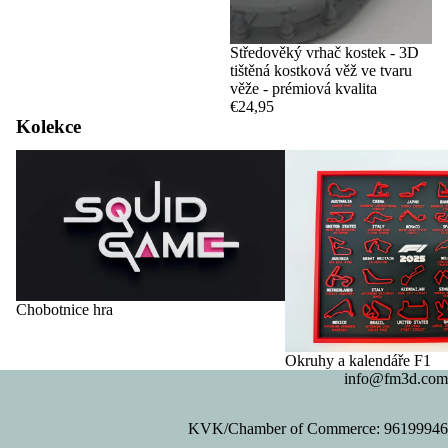
Středověký vrhač kostek - 3D
tištěná kostková věž ve tvaru
věže - prémiová kvalita
€24,95
Kolekce
Chobotnice hra
Okruhy a kalendáře F1
Chobotnice hra
Okruhy a kalendáře F1
info@fm3d.com
KVK/Chamber of Commerce: 96199946