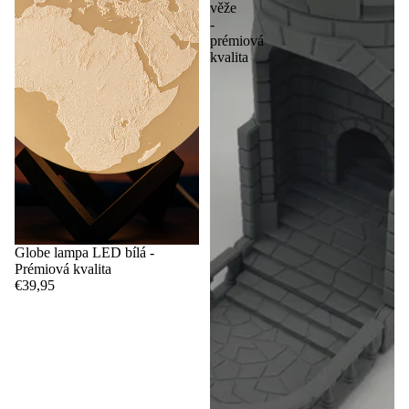
věže
-
prémiová
kvalita
Globe lampa LED bílá -
Prémiová kvalita
€39,95