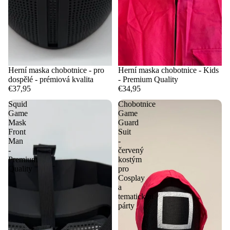
Herní maska chobotnice - pro
Herní maska chobotnice - Kids
dospělé - prémiová kvalita
- Premium Quality
€37,95
€34,95
Squid
Chobotnice
Game
Game
Mask
Guard
Front
Suit
Man
-
-
červený
Premium
kostým
Quality
pro
Cosplay
a
tematickou
párty