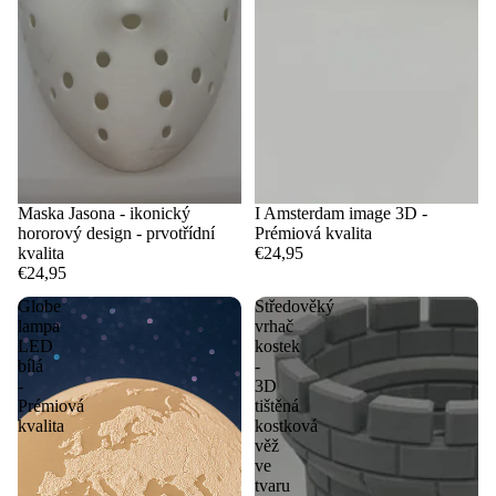
Maska Jasona - ikonický
I Amsterdam image 3D -
hororový design - prvotřídní
Prémiová kvalita
kvalita
€24,95
€24,95
Globe
Středověký
lampa
vrhač
LED
kostek
bílá
-
-
3D
Prémiová
tištěná
kvalita
kostková
věž
ve
tvaru