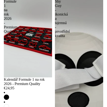
Formule
Shy
1
Guy
na
-
rok
ikonická
2026
a
-
tajemná
Premium
-
Quality
prvotřídní
kvalita
Kalendář Formule 1 na rok
2026 - Premium Quality
€24,95