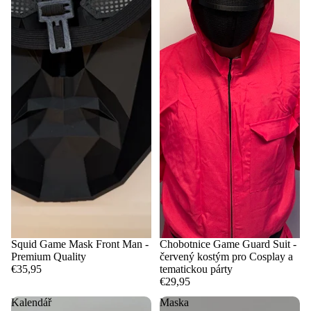
Squid Game Mask Front Man -
Chobotnice Game Guard Suit -
Premium Quality
červený kostým pro Cosplay a
€35,95
tematickou párty
€29,95
Kalendář
Maska