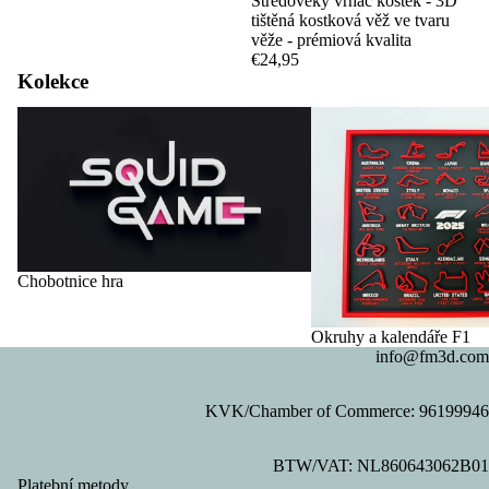
Středověký vrhač kostek - 3D
tištěná kostková věž ve tvaru
věže - prémiová kvalita
€24,95
Kolekce
Chobotnice hra
Okruhy a kalendáře F1
Chobotnice hra
Okruhy a kalendáře F1
info@fm3d.com
KVK/Chamber of Commerce: 96199946
Zásady ochrany osobních údajů
BTW/VAT: NL860643062B01
Zásady vrácení peněz
Platební metody