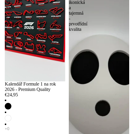
rok
ikonická
2026
a
-
tajemná
Premium
-
Quality
prvotřídní
kvalita
Kalendář Formule 1 na rok
2026 - Premium Quality
€24,95