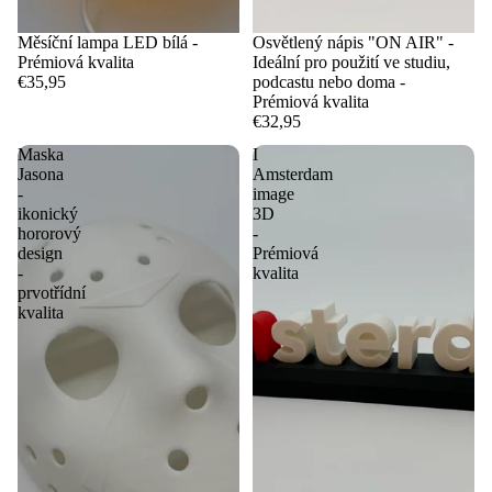
Měsíční lampa LED bílá -
Osvětlený nápis "ON AIR" -
Prémiová kvalita
Ideální pro použití ve studiu,
€35,95
podcastu nebo doma -
Prémiová kvalita
€32,95
Maska
I
Jasona
Amsterdam
-
image
ikonický
3D
hororový
-
design
Prémiová
-
kvalita
prvotřídní
kvalita