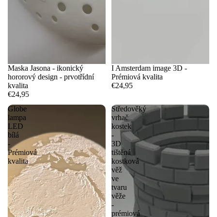
Maska Jasona - ikonický
I Amsterdam image 3D -
hororový design - prvotřídní
Prémiová kvalita
kvalita
€24,95
€24,95
Globe
Středověký
lampa
vrhač
LED
kostek
bílá
-
-
3D
Prémiová
tištěná
kvalita
kostková
věž
ve
tvaru
věže
-
prémiová