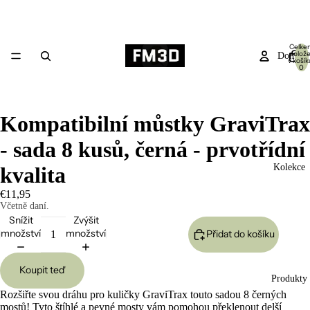
Celke
polož
Domů
v košík
0
Kompatibilní můstky GraviTrax
- sada 8 kusů, černá - prvotřídní
Kolekce
kvalita
€11,95
Včetně daní.
Snížit
Zvýšit
množství
množství
Přidat do košíku
Koupit teď
Produkty
Rozšiřte svou dráhu pro kuličky GraviTrax touto sadou 8 černých
mostů! Tyto štíhlé a pevné mosty vám pomohou překlenout delší