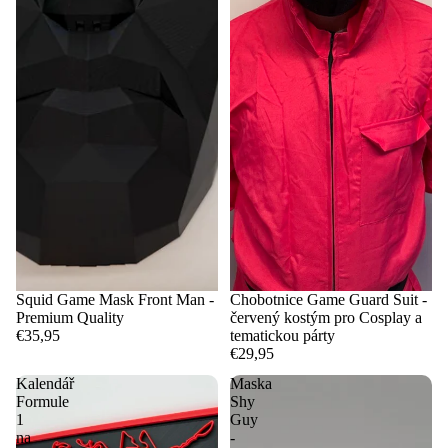
Squid Game Mask Front Man -
Chobotnice Game Guard Suit -
Premium Quality
červený kostým pro Cosplay a
€35,95
tematickou párty
€29,95
Kalendář
Maska
Formule
Shy
1
Guy
na
-