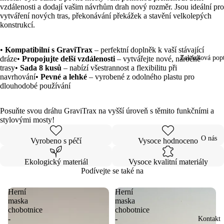
vzdálenosti a dodají vašim návrhům drah nový rozměr. Jsou ideální pro
vytváření nových tras, překonávání překážek a stavění velkolepých
konstrukcí.
Otevřít
obrázek
na
•
Kompatibilní s GraviTrax
– perfektní doplněk k vaší stávající
celou
Zakázková pop
dráze•
Propojujte delší vzdálenosti
– vytvářejte nové, náročné
obrazovku
trasy•
Sada 8 kusů
– nabízí všestrannost a flexibilitu při
navrhování•
Pevné a lehké
– vyrobené z odolného plastu pro
dlouhodobé používání
Posuňte svou dráhu GraviTrax na vyšší úroveň s těmito funkčními a
stylovými mosty!
O nás
Vyrobeno s péčí
Vysoce hodnoceno
Ekologický materiál
Vysoce kvalitní materiály
Podívejte se také na
Herní
Herní
maska
maska
chobotnice
chobotnice
-
-
Kontakt