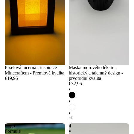
Pixelová lucerna - inspirace
Maska morového lékaře -
Minecraftem - Prémiová kvalita
historický a tajemný design -
€19,95
prvotřídní kvalita
€32,95
Logo
4
Formule
v