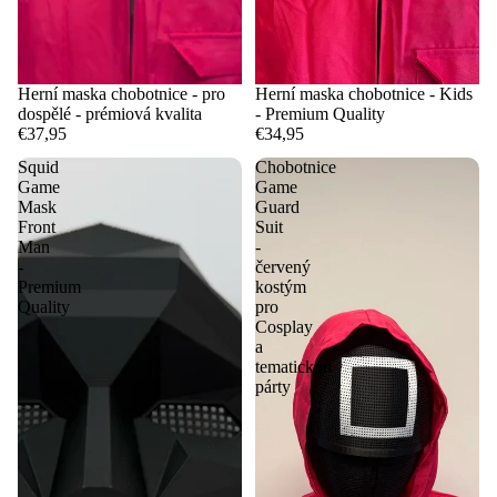
Herní maska chobotnice - pro
Herní maska chobotnice - Kids
dospělé - prémiová kvalita
- Premium Quality
€37,95
€34,95
Squid
Chobotnice
Game
Game
Mask
Guard
Front
Suit
Man
-
-
červený
Premium
kostým
Quality
pro
Cosplay
a
tematickou
párty