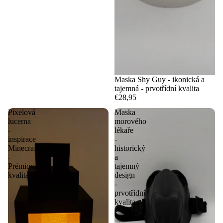
Maska Shy Guy - ikonická a
tajemná - prvotřídní kvalita
€28,95
Pixelová
Maska
lucerna
morového
-
lékaře
inspirace
-
Minecraftem
historický
-
a
Prémiová
tajemný
kvalita
design
-
prvotřídní
kvalita