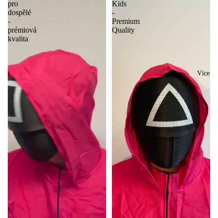
pro
Kids
dospělé
-
-
Premium
prémiová
Quality
kvalita
Více