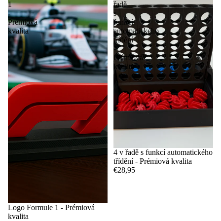
1
řadě
-
s
Prémiová
funkcí
kvalita
automatického
třídění
-
Prémiová
kvalita
4 v řadě s funkcí automatického
třídění - Prémiová kvalita
€28,95
Logo Formule 1 - Prémiová
kvalita