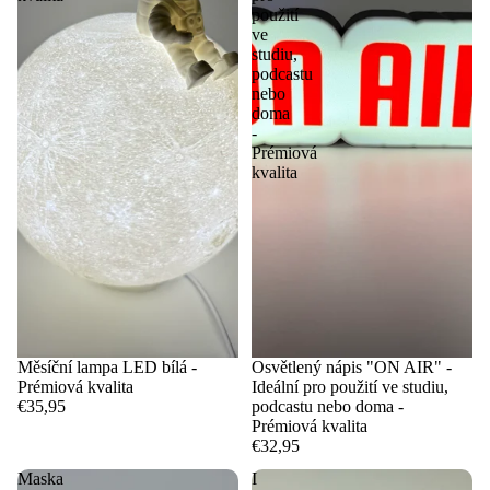
použití
ve
studiu,
podcastu
nebo
doma
-
Prémiová
kvalita
Měsíční lampa LED bílá -
Osvětlený nápis "ON AIR" -
Prémiová kvalita
Ideální pro použití ve studiu,
€35,95
podcastu nebo doma -
Prémiová kvalita
€32,95
Maska
I