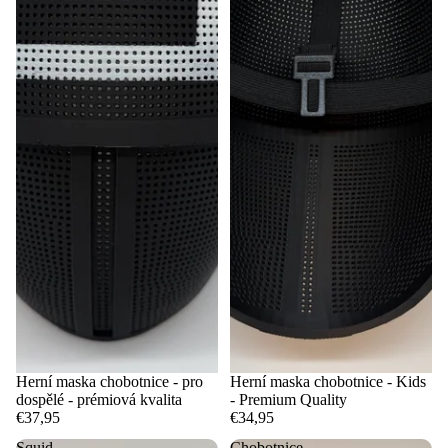
Herní maska chobotnice - pro
Herní maska chobotnice - Kids
dospělé - prémiová kvalita
- Premium Quality
€37,95
€34,95
Squid
Chobotnice