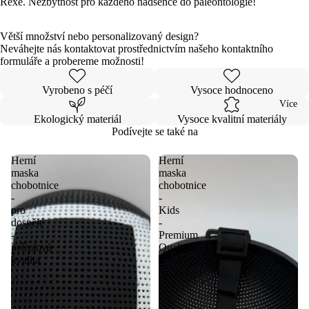
Rexe. Nezbytnost pro každého nadšence do paleontologie!
celou
celou
celou
celou
celou
celou
celou
celou
celou
celou
obrazovku
obrazovku
obrazovku
obrazovku
obrazovku
obrazovku
obrazovku
obrazovku
obrazovku
obrazovku
Větší množství nebo personalizovaný design?
Neváhejte nás kontaktovat prostřednictvím našeho kontaktního
formuláře a probereme možnosti!
Vyrobeno s péčí
Vysoce hodnoceno
Více
Ekologický materiál
Vysoce kvalitní materiály
Podívejte se také na
Herní
Herní
maska
maska
chobotnice
chobotnice
-
-
pro
Kids
dospělé
-
-
Premium
prémiová
Quality
kvalita