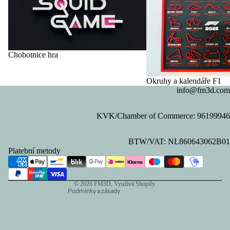
Chobotnice hra
Okruhy a kalendáře F1
info@fm3d.com
KVK/Chamber of Commerce: 96199946
Zásady ochrany osobních údajů
BTW/VAT: NL860643062B01
Zásady vrácení peněz
Platební metody
Kontaktní údaje
Podmínky služby
© 2026
FM3D
, Využívá Shopify.
Podmínky a zásady