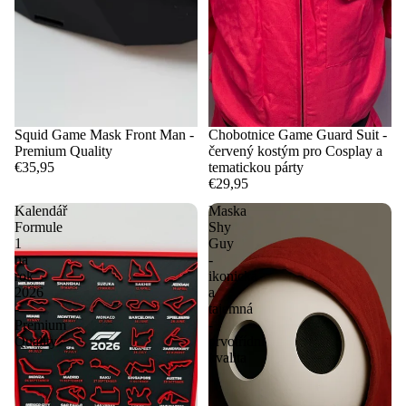
Squid Game Mask Front Man -
Chobotnice Game Guard Suit -
Premium Quality
červený kostým pro Cosplay a
€35,95
tematickou párty
€29,95
Kalendář
Maska
Formule
Shy
1
Guy
na
-
rok
ikonická
2026
a
-
tajemná
Premium
-
Quality
prvotřídní
kvalita