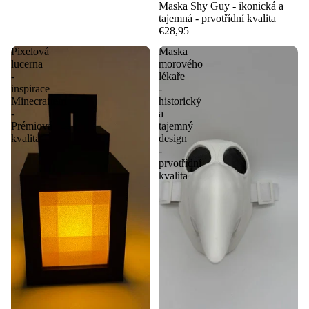
Maska Shy Guy - ikonická a
tajemná - prvotřídní kvalita
€28,95
Pixelová
Maska
lucerna
morového
-
lékaře
inspirace
-
Minecraftem
historický
-
a
Prémiová
tajemný
kvalita
design
-
prvotřídní
kvalita