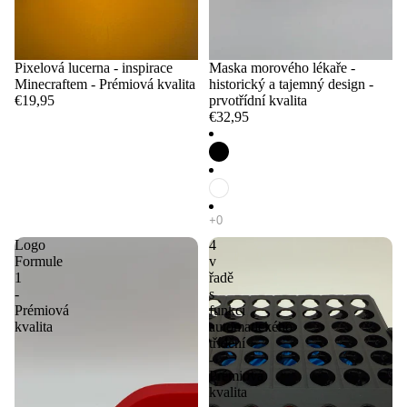
Pixelová lucerna - inspirace
Maska morového lékaře -
Minecraftem - Prémiová kvalita
historický a tajemný design -
€19,95
prvotřídní kvalita
€32,95
Logo
4
Formule
v
1
řadě
-
s
Prémiová
funkcí
kvalita
automatického
třídění
-
Prémiová
kvalita