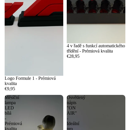
4 v řadě s funkcí automatického
třídění - Prémiová kvalita
€28,95
Logo Formule 1 - Prémiová
kvalita
€9,95
Měsíční
Osvětlený
lampa
nápis
LED
"ON
bílá
AIR"
-
-
Prémiová
Ideální
kvalita
pro