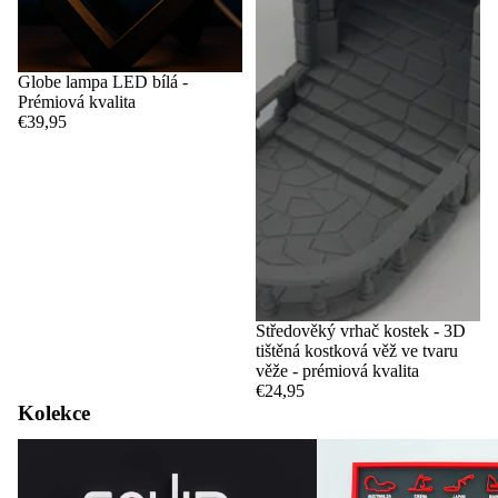
Globe lampa LED bílá -
Prémiová kvalita
€39,95
Středověký vrhač kostek - 3D
tištěná kostková věž ve tvaru
věže - prémiová kvalita
€24,95
Kolekce
Chobotnice hra
Okruhy a kalendáře F1