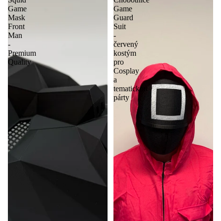
Game
Game
Mask
Guard
Front
Suit
Man
-
-
červený
Premium
kostým
Quality
pro
Cosplay
a
tematickou
párty