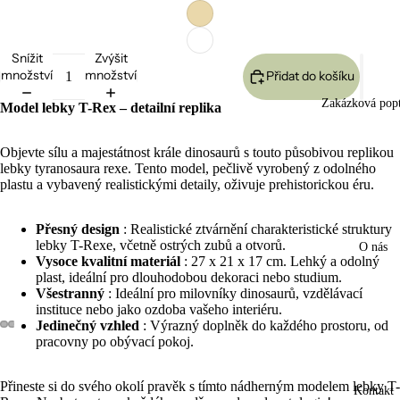
Snížit
Zvýšit
množství
množství
Přidat do košíku
Zakázková pop
Model lebky T-Rex – detailní replika
Objevte sílu a majestátnost krále dinosaurů s touto působivou replikou
lebky tyranosaura rexe. Tento model, pečlivě vyrobený z odolného
plastu a vybavený realistickými detaily, oživuje prehistorickou éru.
Přesný design
: Realistické ztvárnění charakteristické struktury
lebky T-Rexe, včetně ostrých zubů a otvorů.
O nás
Vysoce kvalitní materiál
: 27 x 21 x 17 cm. Lehký a odolný
plast, ideální pro dlouhodobou dekoraci nebo studium.
Všestranný
: Ideální pro milovníky dinosaurů, vzdělávací
instituce nebo jako ozdoba vašeho interiéru.
Jedinečný vzhled
: Výrazný doplněk do každého prostoru, od
pracovny po obývací pokoj.
Otevřít
Otevřít
Otevřít
Otevřít
Otevřít
Otevřít
Otevřít
Otevřít
Otevřít
Otevřít
obrázek
obrázek
obrázek
obrázek
obrázek
obrázek
obrázek
obrázek
obrázek
obrázek
na
na
na
na
na
na
na
na
na
na
Přineste si do svého okolí pravěk s tímto nádherným modelem lebky T-
Kontakt