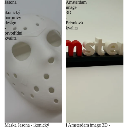
Jasona
Amsterdam
-
image
ikonický
3D
hororový
-
design
Prémiová
-
kvalita
prvotřídní
kvalita
Maska Jasona - ikonický
I Amsterdam image 3D -