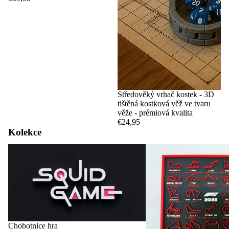
Středověký vrhač kostek - 3D
tištěná kostková věž ve tvaru
věže - prémiová kvalita
€24,95
Kolekce
Chobotnice hra
Okruhy a kalendáře F1
Chobotnice hra