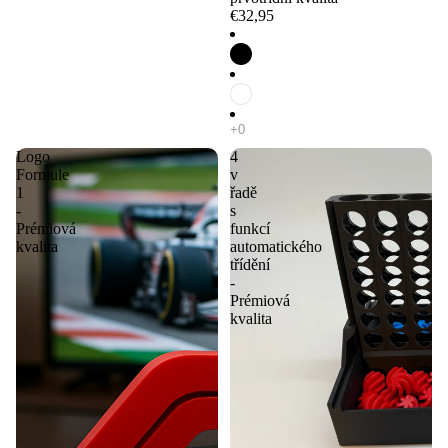
€32,95
Logo
4
Formule
v
1
řadě
-
s
Prémiová
funkcí
kvalita
automatického
třídění
-
Prémiová
kvalita