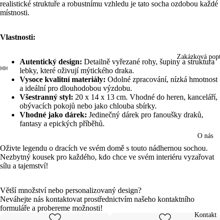
realistické struktuře a robustnímu vzhledu je tato socha ozdobou každé
místnosti.
Vlastnosti:
Zakázková pop
Autentický design:
Detailně vyřezané rohy, šupiny a struktura
lebky, které oživují mýtického draka.
Vysoce kvalitní materiály:
Odolné zpracování, nízká hmotnost
Otevřít
Otevřít
Otevřít
Otevřít
Otevřít
Otevřít
Otevřít
a ideální pro dlouhodobou výzdobu.
obrázek
obrázek
obrázek
obrázek
obrázek
obrázek
obrázek
Všestranný styl:
20 x 14 x 13 cm. Vhodné do heren, kanceláří,
na
na
na
na
na
na
na
obývacích pokojů nebo jako chlouba sbírky.
celou
celou
celou
celou
celou
celou
celou
Vhodné jako dárek:
Jedinečný dárek pro fanoušky draků,
obrazovku
obrazovku
obrazovku
obrazovku
obrazovku
obrazovku
obrazovku
fantasy a epických příběhů.
O nás
Oživte legendu o dracích ve svém domě s touto nádhernou sochou.
Nezbytný kousek pro každého, kdo chce ve svém interiéru vyzařovat
sílu a tajemství!
Větší množství nebo personalizovaný design?
Neváhejte nás kontaktovat prostřednictvím našeho kontaktního
formuláře a probereme možnosti!
Kontakt