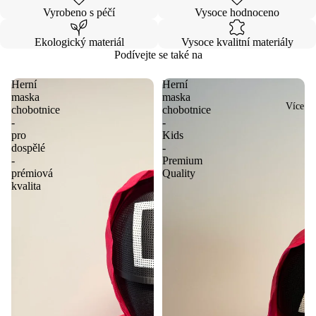
Vyrobeno s péčí
Vysoce hodnoceno
Ekologický materiál
Vysoce kvalitní materiály
Podívejte se také na
Herní
Herní
maska
maska
Více
chobotnice
chobotnice
-
-
pro
Kids
dospělé
-
-
Premium
prémiová
Quality
kvalita