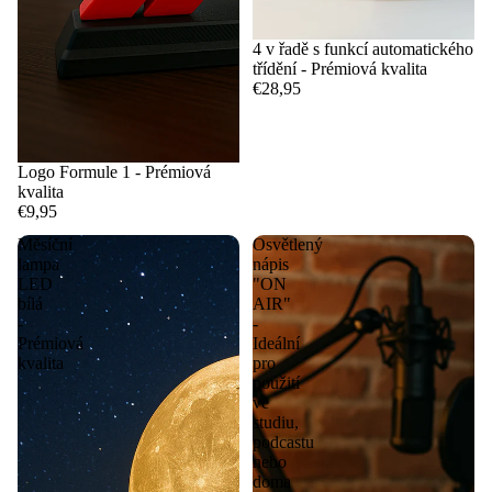
4 v řadě s funkcí automatického
třídění - Prémiová kvalita
€28,95
Logo Formule 1 - Prémiová
kvalita
€9,95
Měsíční
Osvětlený
lampa
nápis
LED
"ON
bílá
AIR"
-
-
Prémiová
Ideální
kvalita
pro
použití
ve
studiu,
podcastu
nebo
doma