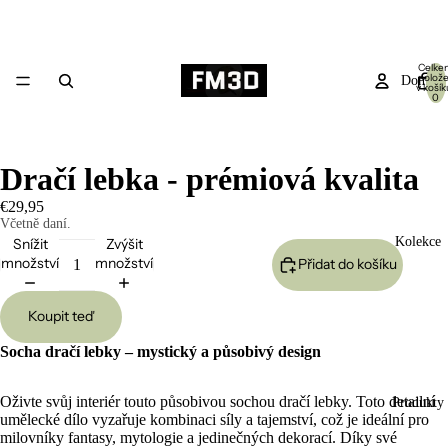
Celke
polož
Domů
v košík
0
Dračí lebka - prémiová kvalita
€29,95
Včetně daní.
Kolekce
Snížit
Zvýšit
množství
množství
Přidat do košíku
Koupit teď
Socha dračí lebky – mystický a působivý design
Oživte svůj interiér touto působivou sochou dračí lebky. Toto detailní
Produkty
umělecké dílo vyzařuje kombinaci síly a tajemství, což je ideální pro
milovníky fantasy, mytologie a jedinečných dekorací. Díky své