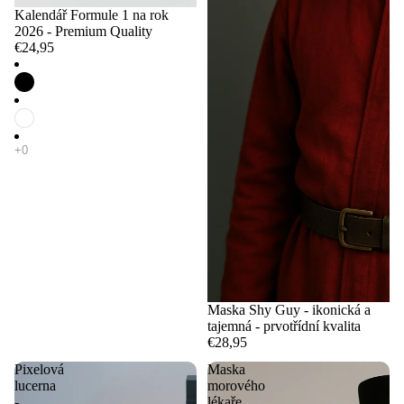
Kalendář Formule 1 na rok
2026 - Premium Quality
€24,95
Maska Shy Guy - ikonická a
tajemná - prvotřídní kvalita
€28,95
Pixelová
Maska
lucerna
morového
-
lékaře