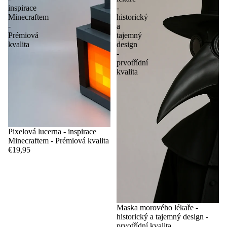
inspirace
-
Minecraftem
historický
-
a
Prémiová
tajemný
kvalita
design
-
prvotřídní
kvalita
Pixelová lucerna - inspirace
Minecraftem - Prémiová kvalita
€19,95
Maska morového lékaře -
historický a tajemný design -
prvotřídní kvalita