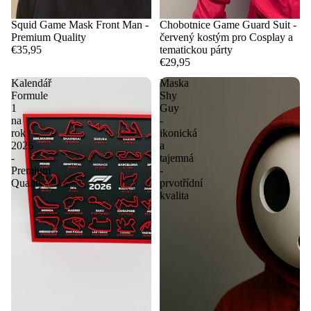
Squid Game Mask Front Man -
Chobotnice Game Guard Suit -
Premium Quality
červený kostým pro Cosplay a
€35,95
tematickou párty
€29,95
Kalendář
Maska
Formule
Shy
1
Guy
na
-
rok
ikonická
2026
a
-
tajemná
Premium
-
Quality
prvotřídní
kvalita