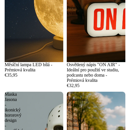
-
Prémiová
kvalita
Měsíční lampa LED bílá -
Osvětlený nápis "ON AIR" -
Prémiová kvalita
Ideální pro použití ve studiu,
€35,95
podcastu nebo doma -
Prémiová kvalita
€32,95
Maska
I
Jasona
Amsterdam
-
image
ikonický
3D
hororový
-
design
Prémiová
-
kvalita