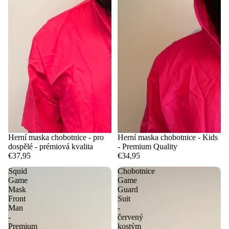
Herní maska chobotnice - pro
Herní maska chobotnice - Kids
dospělé - prémiová kvalita
- Premium Quality
€37,95
€34,95
Squid
Chobotnice
Game
Game
Mask
Guard
Front
Suit
Man
-
-
červený
Premium
kostým