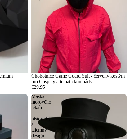
remium
Chobotnice Game Guard Suit - červený kostým
pro Cosplay a tematickou párty
€29,95
Maska
morového
lékaře
-
historický
a
tajemný
design