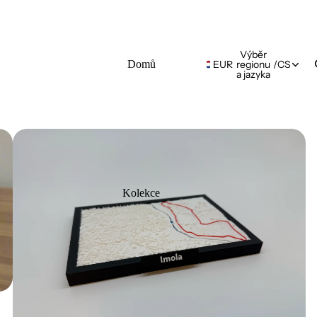
Výběr
Domů
EUR
regionu
/
CS
a jazyka
Kolekce