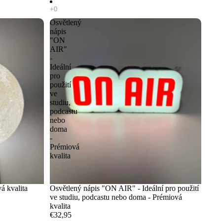
Osvětlený
nápis
"ON
AIR"
-
Ideální
pro
použití
ve
studiu,
podcastu
nebo
doma
-
Prémiová
kvalita
á kvalita
Osvětlený nápis "ON AIR" - Ideální pro použití
ve studiu, podcastu nebo doma - Prémiová
kvalita
€32,95