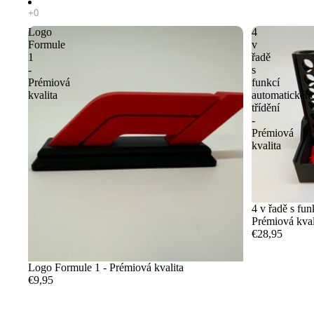
Logo
4
Formule
v
1
řadě
-
s
Prémiová
funkcí
kvalita
automatickéh
třídění
-
Prémiová
kvalita
4 v řadě s fun
Prémiová kval
€28,95
Logo Formule 1 - Prémiová kvalita
€9,95