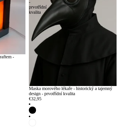
-
prvotřídní
kvalita
raftem -
Maska morového lékaře - historický a tajemný
design - prvotřídní kvalita
€32,95