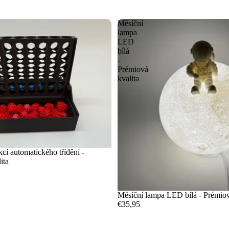
Měsíční
lampa
LED
bílá
-
o
Prémiová
kvalita
kcí automatického třídění -
ita
Měsíční lampa LED bílá - Prémiov
€35,95